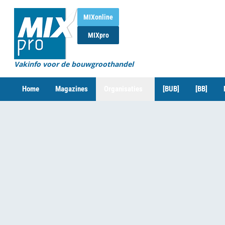
MIXonline
MIXpro
Vakinfo voor de bouwgroothandel
Home
Magazines
Organisaties
[BUB]
[BB]