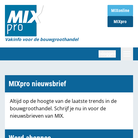
Home
MIXonline
MIXpro
Magazines
Organisaties
Vakinfo voor de bouwgroothandel
[BUB]
Inloggen
[BB]
Zoeken
Marktcijfers
MIXpro nieuwsbrief
Word abonnee
Altijd op de hoogte van de laatste trends in de
bouwgroothandel. Schrijf je nu in voor de
Partners
nieuwsbrieven van MIX.