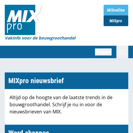
Home
MIXonline
MIXpro
Magazines
Organisaties
Vakinfo voor de bouwgroothandel
[BUB]
Inloggen
[BB]
Zoeken
Marktcijfers
MIXpro nieuwsbrief
Word abonnee
Altijd op de hoogte van de laatste trends in de
bouwgroothandel. Schrijf je nu in voor de
Partners
nieuwsbrieven van MIX.