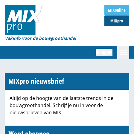
Home
MIXonline
MIXpro
Magazines
Organisaties
Vakinfo voor de bouwgroothandel
[BUB]
Inloggen
[BB]
Zoeken
Marktcijfers
MIXpro nieuwsbrief
Word abonnee
Altijd op de hoogte van de laatste trends in de
bouwgroothandel. Schrijf je nu in voor de
Partners
nieuwsbrieven van MIX.