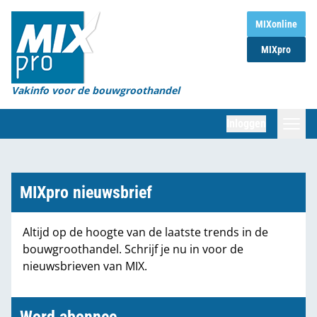
Home
MIXonline
MIXpro
Magazines
Organisaties
Vakinfo voor de bouwgroothandel
[BUB]
Inloggen
[BB]
Zoeken
Marktcijfers
MIXpro nieuwsbrief
Word abonnee
Altijd op de hoogte van de laatste trends in de
bouwgroothandel. Schrijf je nu in voor de
Partners
nieuwsbrieven van MIX.