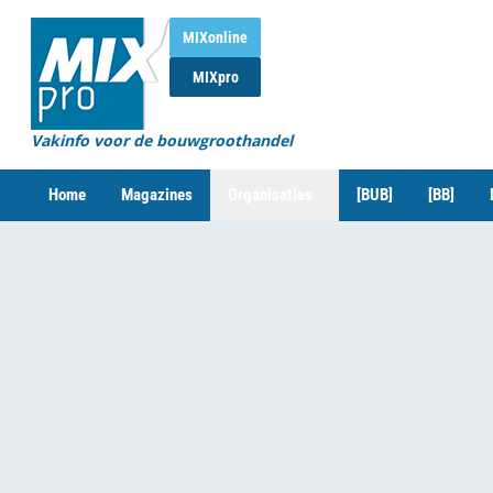
MIXonline
MIXpro
Vakinfo voor de bouwgroothandel
Home
Magazines
Organisaties
[BUB]
[BB]