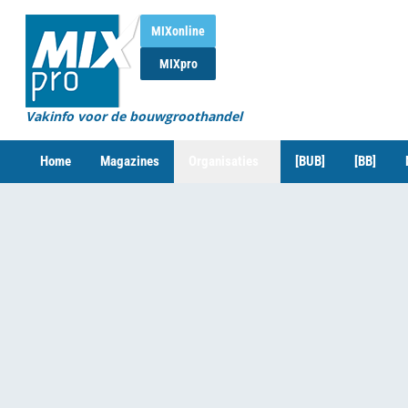
MIXonline
MIXpro
Vakinfo voor de bouwgroothandel
Home
Magazines
Organisaties
[BUB]
[BB]