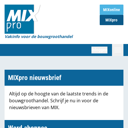
Home
MIXonline
MIXpro
Magazines
Organisaties
Vakinfo voor de bouwgroothandel
[BUB]
Inloggen
[BB]
Zoeken
Marktcijfers
MIXpro nieuwsbrief
Word abonnee
Altijd op de hoogte van de laatste trends in de
bouwgroothandel. Schrijf je nu in voor de
Partners
nieuwsbrieven van MIX.