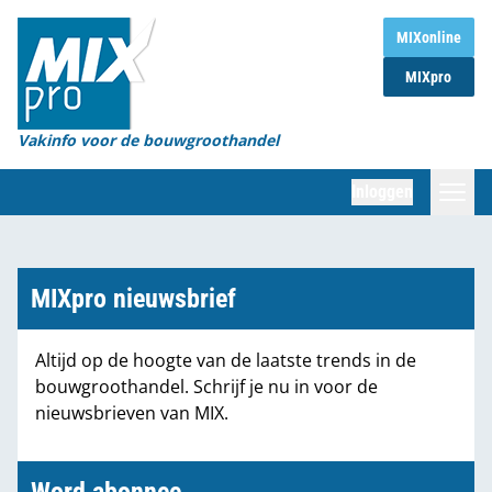
Home
MIXonline
MIXpro
Magazines
Organisaties
Vakinfo voor de bouwgroothandel
[BUB]
Inloggen
[BB]
Zoeken
Marktcijfers
MIXpro nieuwsbrief
Word abonnee
Altijd op de hoogte van de laatste trends in de
bouwgroothandel. Schrijf je nu in voor de
Partners
nieuwsbrieven van MIX.