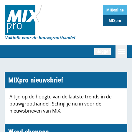
Home
MIXonline
MIXpro
Magazines
Organisaties
Vakinfo voor de bouwgroothandel
[BUB]
Inloggen
[BB]
Zoeken
Marktcijfers
MIXpro nieuwsbrief
Word abonnee
Altijd op de hoogte van de laatste trends in de
bouwgroothandel. Schrijf je nu in voor de
Partners
nieuwsbrieven van MIX.