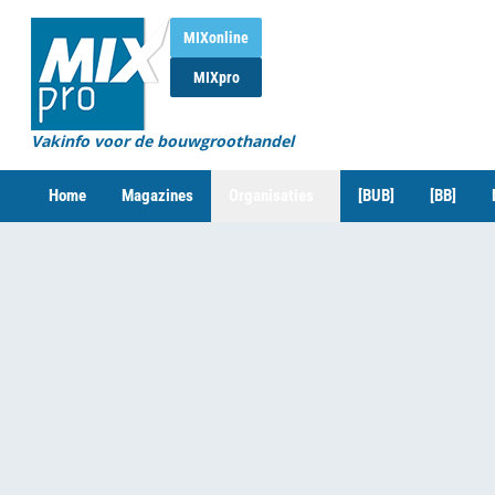
MIXonline
MIXpro
Vakinfo voor de bouwgroothandel
Home
Magazines
Organisaties
[BUB]
[BB]