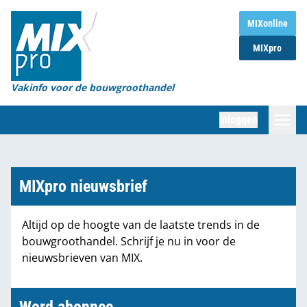
Home
MIXonline
MIXpro
Magazines
Organisaties
Vakinfo voor de bouwgroothandel
[BUB]
Inloggen
[BB]
Zoeken
Marktcijfers
MIXpro nieuwsbrief
Word abonnee
Altijd op de hoogte van de laatste trends in de
bouwgroothandel. Schrijf je nu in voor de
Partners
nieuwsbrieven van MIX.