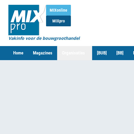
MIXonline
MIXpro
Vakinfo voor de bouwgroothandel
Home
Magazines
Organisaties
[BUB]
[BB]