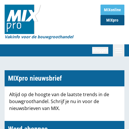
Home
MIXonline
MIXpro
Magazines
Organisaties
Vakinfo voor de bouwgroothandel
[BUB]
Inloggen
[BB]
Zoeken
Marktcijfers
MIXpro nieuwsbrief
Word abonnee
Altijd op de hoogte van de laatste trends in de
bouwgroothandel. Schrijf je nu in voor de
Partners
nieuwsbrieven van MIX.