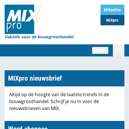
Home
MIXonline
MIXpro
Magazines
Organisaties
Vakinfo voor de bouwgroothandel
[BUB]
Inloggen
[BB]
Zoeken
Marktcijfers
MIXpro nieuwsbrief
Word abonnee
Altijd op de hoogte van de laatste trends in de
bouwgroothandel. Schrijf je nu in voor de
Partners
nieuwsbrieven van MIX.