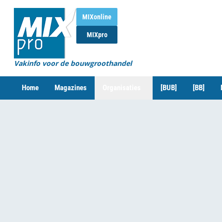
MIXonline
MIXpro
Vakinfo voor de bouwgroothandel
Home
Magazines
Organisaties
[BUB]
[BB]