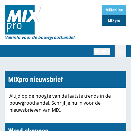
Home
MIXonline
MIXpro
Magazines
Organisaties
Vakinfo voor de bouwgroothandel
[BUB]
Inloggen
[BB]
Zoeken
Marktcijfers
MIXpro nieuwsbrief
Word abonnee
Altijd op de hoogte van de laatste trends in de
bouwgroothandel. Schrijf je nu in voor de
Partners
nieuwsbrieven van MIX.