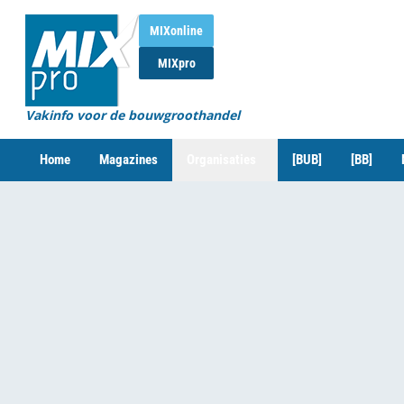
MIXonline
MIXpro
Vakinfo voor de bouwgroothandel
Home
Magazines
Organisaties
[BUB]
[BB]