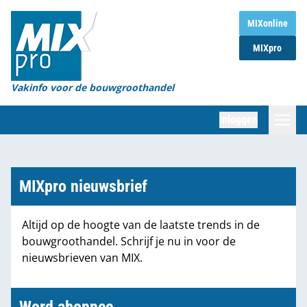
Home
MIXonline
MIXpro
Magazines
Organisaties
Vakinfo voor de bouwgroothandel
[BUB]
Inloggen
[BB]
Zoeken
Marktcijfers
MIXpro nieuwsbrief
Word abonnee
Altijd op de hoogte van de laatste trends in de
bouwgroothandel. Schrijf je nu in voor de
Partners
nieuwsbrieven van MIX.