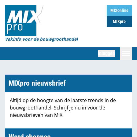
Home
MIXonline
MIXpro
Magazines
Organisaties
Vakinfo voor de bouwgroothandel
[BUB]
Inloggen
[BB]
Zoeken
Marktcijfers
MIXpro nieuwsbrief
Word abonnee
Altijd op de hoogte van de laatste trends in de
bouwgroothandel. Schrijf je nu in voor de
Partners
nieuwsbrieven van MIX.