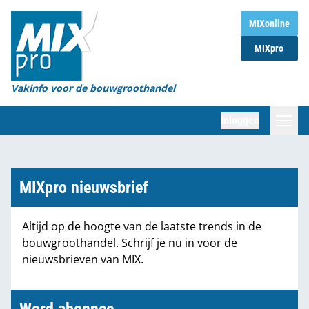
Home
MIXonline
MIXpro
Magazines
Organisaties
Vakinfo voor de bouwgroothandel
[BUB]
Inloggen
[BB]
Zoeken
Marktcijfers
MIXpro nieuwsbrief
Word abonnee
Altijd op de hoogte van de laatste trends in de
bouwgroothandel. Schrijf je nu in voor de
Partners
nieuwsbrieven van MIX.