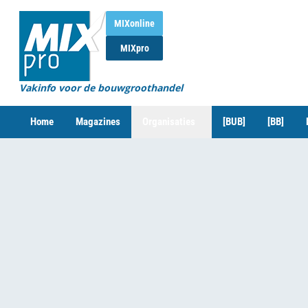
MIXonline
MIXpro
Vakinfo voor de bouwgroothandel
Home
Magazines
Organisaties
[BUB]
[BB]