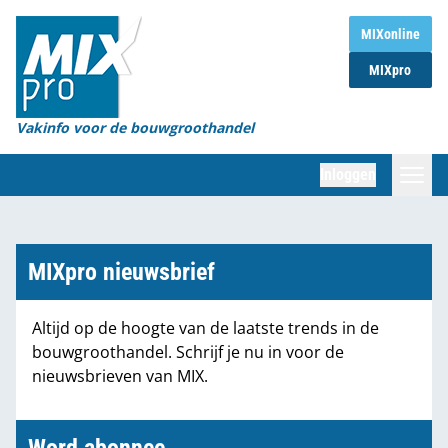
Home
MIXonline
MIXpro
Magazines
Organisaties
Vakinfo voor de bouwgroothandel
[BUB]
Inloggen
[BB]
Zoeken
Marktcijfers
MIXpro nieuwsbrief
Word abonnee
Altijd op de hoogte van de laatste trends in de
bouwgroothandel. Schrijf je nu in voor de
Partners
nieuwsbrieven van MIX.