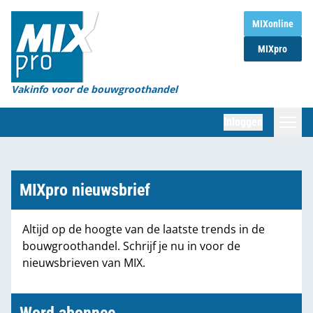
Home
MIXonline
MIXpro
Magazines
Organisaties
Vakinfo voor de bouwgroothandel
[BUB]
Inloggen
[BB]
Zoeken
Marktcijfers
MIXpro nieuwsbrief
Word abonnee
Altijd op de hoogte van de laatste trends in de
bouwgroothandel. Schrijf je nu in voor de
Partners
nieuwsbrieven van MIX.