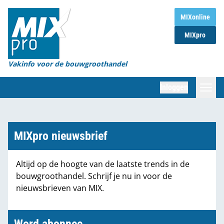
Home
MIXonline
MIXpro
Magazines
Organisaties
Vakinfo voor de bouwgroothandel
[BUB]
Inloggen
[BB]
Zoeken
Marktcijfers
MIXpro nieuwsbrief
Word abonnee
Altijd op de hoogte van de laatste trends in de
bouwgroothandel. Schrijf je nu in voor de
Partners
nieuwsbrieven van MIX.