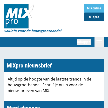
Home
MIXonline
MIXpro
Magazines
Organisaties
Vakinfo voor de bouwgroothandel
[BUB]
Inloggen
[BB]
Zoeken
Marktcijfers
MIXpro nieuwsbrief
Word abonnee
Altijd op de hoogte van de laatste trends in de
bouwgroothandel. Schrijf je nu in voor de
Partners
nieuwsbrieven van MIX.