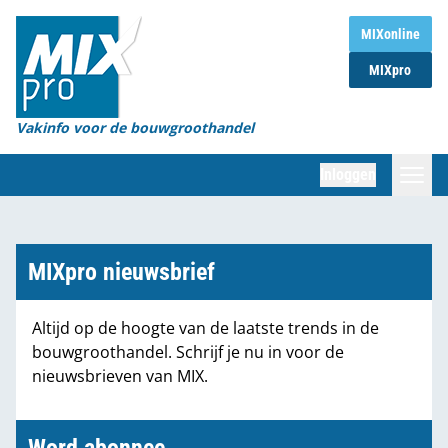
Home
MIXonline
MIXpro
Magazines
Organisaties
Vakinfo voor de bouwgroothandel
[BUB]
Inloggen
[BB]
Zoeken
Marktcijfers
MIXpro nieuwsbrief
Word abonnee
Altijd op de hoogte van de laatste trends in de
bouwgroothandel. Schrijf je nu in voor de
Partners
nieuwsbrieven van MIX.