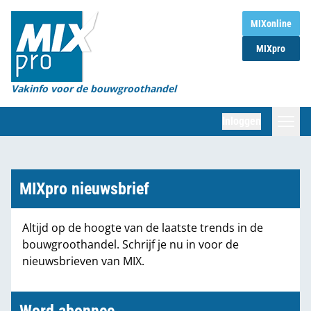
Home
MIXonline
MIXpro
Magazines
Organisaties
Vakinfo voor de bouwgroothandel
[BUB]
Inloggen
[BB]
Zoeken
Marktcijfers
MIXpro nieuwsbrief
Word abonnee
Altijd op de hoogte van de laatste trends in de
bouwgroothandel. Schrijf je nu in voor de
Partners
nieuwsbrieven van MIX.