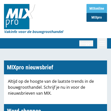
Home
MIXonline
MIXpro
Magazines
Organisaties
Vakinfo voor de bouwgroothandel
[BUB]
Inloggen
[BB]
Zoeken
Marktcijfers
MIXpro nieuwsbrief
Word abonnee
Altijd op de hoogte van de laatste trends in de
bouwgroothandel. Schrijf je nu in voor de
Partners
nieuwsbrieven van MIX.