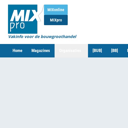
MIXonline
MIXpro
Vakinfo voor de bouwgroothandel
Home
Magazines
Organisaties
[BUB]
[BB]