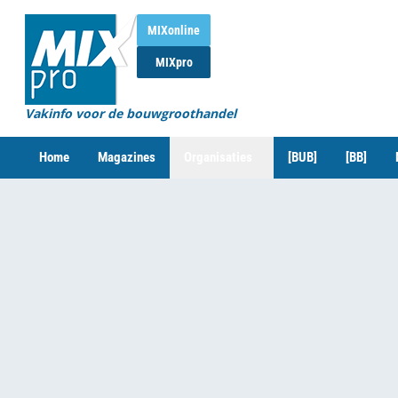
MIXonline
MIXpro
Vakinfo voor de bouwgroothandel
Home
Magazines
Organisaties
[BUB]
[BB]