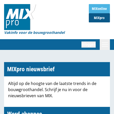
Home
MIXonline
MIXpro
Magazines
Organisaties
Vakinfo voor de bouwgroothandel
[BUB]
Inloggen
[BB]
Zoeken
Marktcijfers
MIXpro nieuwsbrief
Word abonnee
Altijd op de hoogte van de laatste trends in de
bouwgroothandel. Schrijf je nu in voor de
Partners
nieuwsbrieven van MIX.