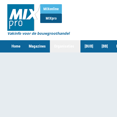
MIXonline
MIXpro
Vakinfo voor de bouwgroothandel
Home
Magazines
Organisaties
[BUB]
[BB]