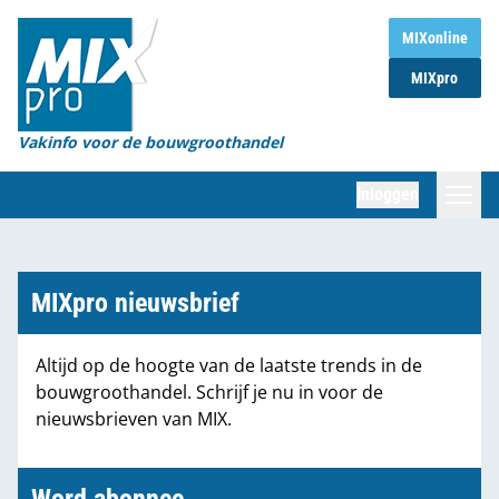
Home
MIXonline
MIXpro
Magazines
Organisaties
Vakinfo voor de bouwgroothandel
[BUB]
Inloggen
[BB]
Zoeken
Marktcijfers
MIXpro nieuwsbrief
Word abonnee
Altijd op de hoogte van de laatste trends in de
bouwgroothandel. Schrijf je nu in voor de
Partners
nieuwsbrieven van MIX.