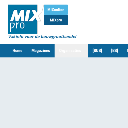
MIXonline
MIXpro
Vakinfo voor de bouwgroothandel
Home
Magazines
Organisaties
[BUB]
[BB]