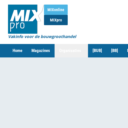
MIXonline
MIXpro
Vakinfo voor de bouwgroothandel
Home
Magazines
Organisaties
[BUB]
[BB]