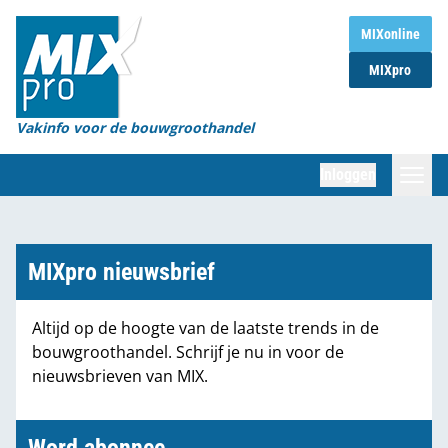
Home
MIXonline
MIXpro
Magazines
Organisaties
Vakinfo voor de bouwgroothandel
[BUB]
Inloggen
[BB]
Zoeken
Marktcijfers
MIXpro nieuwsbrief
Word abonnee
Altijd op de hoogte van de laatste trends in de
bouwgroothandel. Schrijf je nu in voor de
Partners
nieuwsbrieven van MIX.