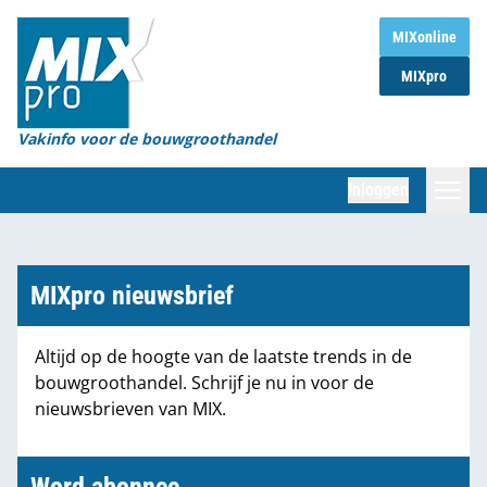
Home
MIXonline
MIXpro
Magazines
Organisaties
Vakinfo voor de bouwgroothandel
[BUB]
Inloggen
[BB]
Zoeken
Marktcijfers
MIXpro nieuwsbrief
Word abonnee
Altijd op de hoogte van de laatste trends in de
bouwgroothandel. Schrijf je nu in voor de
Partners
nieuwsbrieven van MIX.