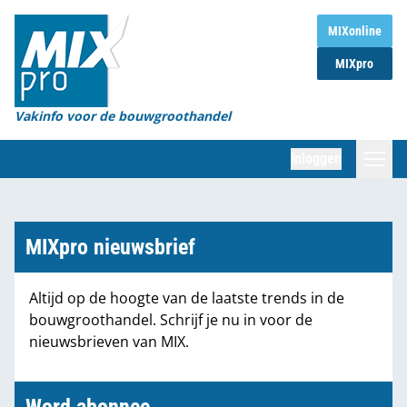
Home
MIXonline
MIXpro
Magazines
Organisaties
Vakinfo voor de bouwgroothandel
[BUB]
Inloggen
[BB]
Zoeken
Marktcijfers
MIXpro nieuwsbrief
Word abonnee
Altijd op de hoogte van de laatste trends in de
bouwgroothandel. Schrijf je nu in voor de
Partners
nieuwsbrieven van MIX.