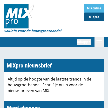
Home
MIXonline
MIXpro
Magazines
Organisaties
Vakinfo voor de bouwgroothandel
[BUB]
Inloggen
[BB]
Zoeken
Marktcijfers
MIXpro nieuwsbrief
Word abonnee
Altijd op de hoogte van de laatste trends in de
bouwgroothandel. Schrijf je nu in voor de
Partners
nieuwsbrieven van MIX.