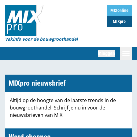
Home
MIXonline
MIXpro
Magazines
Organisaties
Vakinfo voor de bouwgroothandel
[BUB]
Inloggen
[BB]
Zoeken
Marktcijfers
MIXpro nieuwsbrief
Word abonnee
Altijd op de hoogte van de laatste trends in de
bouwgroothandel. Schrijf je nu in voor de
Partners
nieuwsbrieven van MIX.