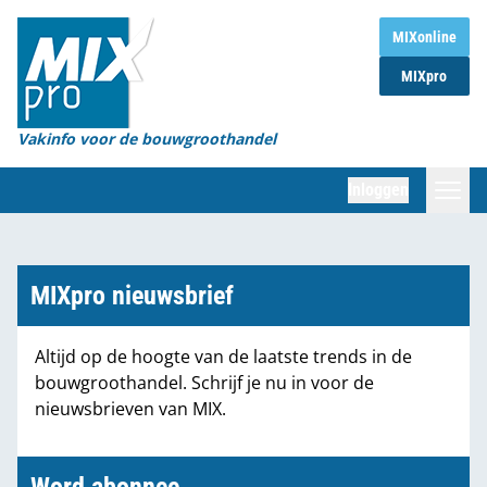
Home
MIXonline
MIXpro
Magazines
Organisaties
Vakinfo voor de bouwgroothandel
[BUB]
Inloggen
[BB]
Zoeken
Marktcijfers
MIXpro nieuwsbrief
Word abonnee
Altijd op de hoogte van de laatste trends in de
bouwgroothandel. Schrijf je nu in voor de
Partners
nieuwsbrieven van MIX.