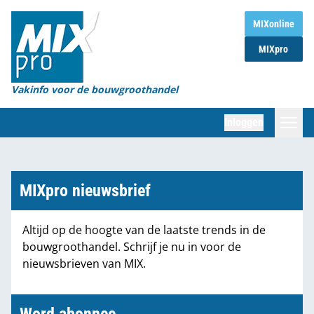
Home
MIXonline
MIXpro
Magazines
Organisaties
Vakinfo voor de bouwgroothandel
[BUB]
Inloggen
[BB]
Zoeken
Marktcijfers
MIXpro nieuwsbrief
Word abonnee
Altijd op de hoogte van de laatste trends in de
bouwgroothandel. Schrijf je nu in voor de
Partners
nieuwsbrieven van MIX.