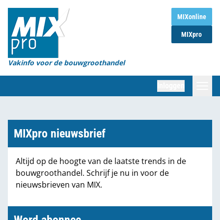
Home
MIXonline
MIXpro
Magazines
Organisaties
Vakinfo voor de bouwgroothandel
[BUB]
Inloggen
[BB]
Zoeken
Marktcijfers
MIXpro nieuwsbrief
Word abonnee
Altijd op de hoogte van de laatste trends in de
bouwgroothandel. Schrijf je nu in voor de
Partners
nieuwsbrieven van MIX.