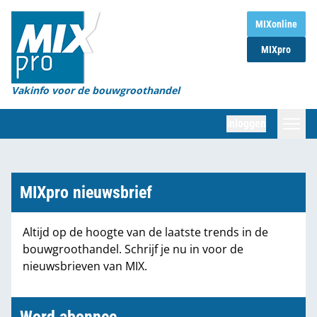
Home
MIXonline
MIXpro
Magazines
Organisaties
Vakinfo voor de bouwgroothandel
[BUB]
Inloggen
[BB]
Zoeken
Marktcijfers
MIXpro nieuwsbrief
Word abonnee
Altijd op de hoogte van de laatste trends in de
bouwgroothandel. Schrijf je nu in voor de
Partners
nieuwsbrieven van MIX.