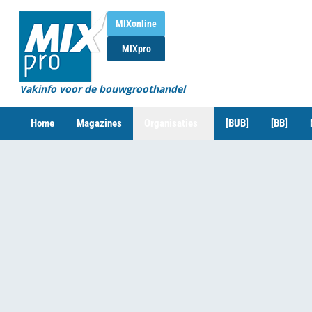
MIXonline
MIXpro
Vakinfo voor de bouwgroothandel
Home
Magazines
Organisaties
[BUB]
[BB]