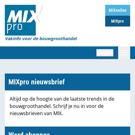
Home
MIXonline
MIXpro
Magazines
Organisaties
Vakinfo voor de bouwgroothandel
[BUB]
Inloggen
[BB]
Zoeken
Marktcijfers
MIXpro nieuwsbrief
Word abonnee
Altijd op de hoogte van de laatste trends in de
bouwgroothandel. Schrijf je nu in voor de
Partners
nieuwsbrieven van MIX.