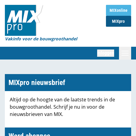
Home
MIXonline
MIXpro
Magazines
Organisaties
Vakinfo voor de bouwgroothandel
[BUB]
Inloggen
[BB]
Zoeken
Marktcijfers
MIXpro nieuwsbrief
Word abonnee
Altijd op de hoogte van de laatste trends in de
bouwgroothandel. Schrijf je nu in voor de
Partners
nieuwsbrieven van MIX.