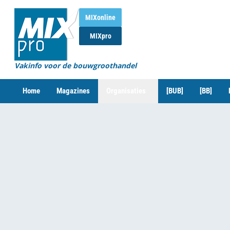
MIXonline
MIXpro
Vakinfo voor de bouwgroothandel
Home
Magazines
Organisaties
[BUB]
[BB]