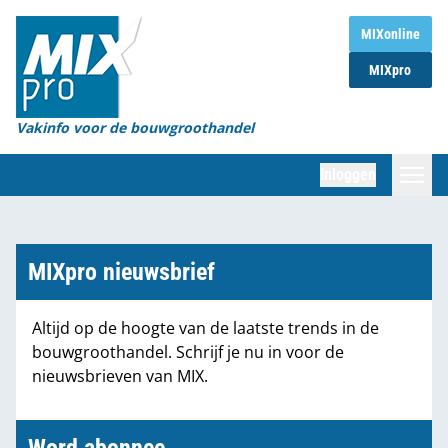
Home
MIXonline
MIXpro
Magazines
Organisaties
Vakinfo voor de bouwgroothandel
[BUB]
Inloggen
[BB]
Zoeken
Marktcijfers
MIXpro nieuwsbrief
Word abonnee
Altijd op de hoogte van de laatste trends in de
bouwgroothandel. Schrijf je nu in voor de
Partners
nieuwsbrieven van MIX.